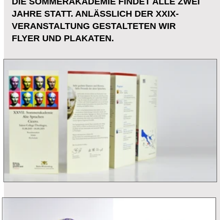
GRIECHISCH ÖFFNET
HORIZONTE
SCHÜLER- UND ELTERNTEIL.
INFORMATIONEN ZUM FACH GRIECHISCH
SOWIE INFORMATIONEN ZUM
EUROPÄISCHEN GYMNASIUM WERDEN IN
DER BROSCHÜRE BESCHRIEBEN.
DIE EUROPÄISCHEN GYMNASIUM IN
BADEN-WÜRTTEMBERG RICHTEN SICH AN
SPRACHLICH UND KULTURELL
INTERESSIERTE SCHÜLERINNEN UND
SCHÜLER. MIT DEM PROFILFACH
GRIECHISCH HABEN SIE DIE MÖGLICHKEIT,
DIESE BESONDEREN INTERESSEN UND
BEGABUNGEN WEITER ZU ENTWICKELN
UND ZU VERTIEFEN.