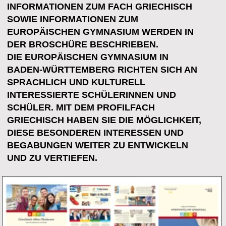
HERAUSGEBER IST DAS MINISTERIUM FÜR
KULTUS, JUGEND UND SPORT BADEN-
WÜRTTEMBERG. LANDESGESCHICHTE IN
BADEN-WÜRTTEMBERG VON DER URZEIT
SPUREN RÖMISCHER HERRSCHAFT,
MITTELALTER, BAROCKZEIT, BÜRGERTUM,
INDUSTRIALISIERUNG, ERSTER WELTKRIEG,
NATIONALSOZIALISMUS UND ZWEITER
WELTKRIEG BIS HEUTE.
JEDE EPOCHE WIRD AUF EINER
DOPPELSEITE ERLÄUTERT. DEN
LEHRKRÄFTEN WERDEN IM MODULHEFT
EINBLICKE IN DIE VIELZAHL DER
SCHULÜBERGREIFENDEN
UNTERRICHTSMODULE GEGEBEN. JEDES
MODUL KANN ONLINE AUF DEN SEITEN DES
LANDESBILDUNGSSERVERS ABGERUFEN