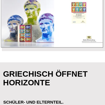
BADEN-
WÜRTTEMBERG IM
UNTERRICHT
KONKRET-
ANSCHAULICH -
EXEMPLARISCH