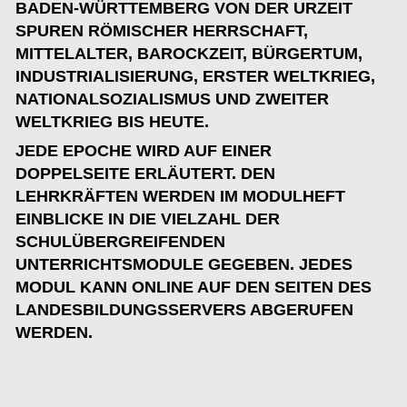
<
>
PROJEKTE
>
CDF Werbeagentur e.K.
Roderich Zupnickl
Beate Laurien-Zupnickl
Reiherweg 18
74321 Bietigheim-Bietigheim
Telefon: 07142 51480