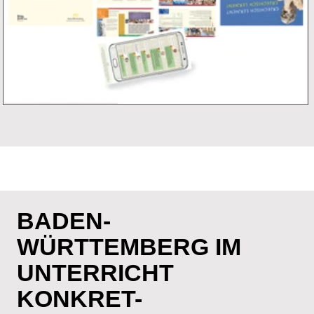
WERDEN.
BOGY BROSCHÜRE
DIE BERUFS- UND STUDIENORIENTIERUNG AM
GYMNASIUM (BOGY) HILFT DEN
GYMNASIASTINNEN UND GYMNASIASTEN
FRÜHZEITIG BEI DER ENTSCHEIDUNG, DAS
RICHTIGE STUDIUM UND DEN RICHTIGEN BERUF
ZU FINDEN.